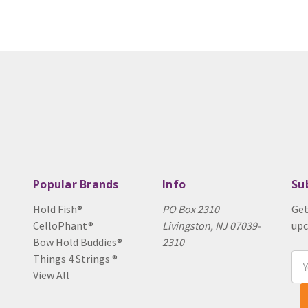
Popular Brands
Info
Su
Hold Fish®
PO Box 2310
Get
CelloPhant®
Livingston, NJ 07039-
upc
Bow Hold Buddies®
2310
Things 4 Strings ®
Ema
View All
Add