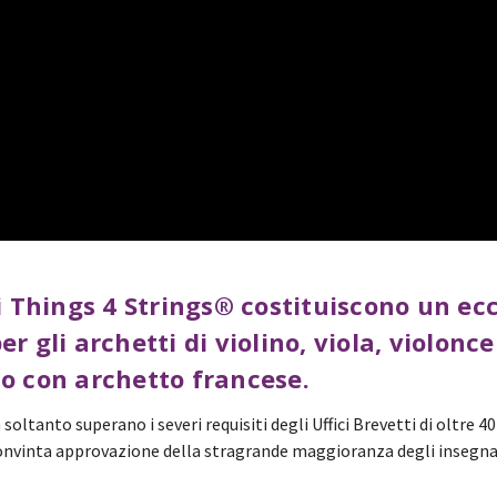
i
Things 4 Strings®
costituiscono un ecc
 gli archetti di violino, viola, violonce
o con archetto francese.
soltanto superano i severi requisiti degli Uffici Brevetti di oltre 
onvinta approvazione della stragrande maggioranza degli insegnan